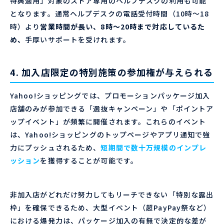
特典適用」対象のストア専用のヘルプデスクの利用も可能
となります。通常ヘルプデスクの電話受付時間（10時～18
時）より
営業時間が長い、8時～20時まで対応しているた
め、
手厚いサポートを受けれます。
4. 加入店限定の特別施策の参加権が与えられる
Yahoo!ショッピングでは、プロモーションパッケージ加入
店舗のみが参加できる「選抜キャンペーン」や「ポイントア
ップイベント」が頻繁に開催されます。これらのイベント
は、Yahoo!ショッピングのトップページやアプリ通知で強
力にプッシュされるため、
短期間で数十万規模のインプレ
ッション
を獲得することが可能です。
非加入店がどれだけ努力してもリーチできない「特別な露出
枠」を確保できるため、大型イベント（超PayPay祭など）
における爆発力は、パッケージ加入の有無で決定的な差が