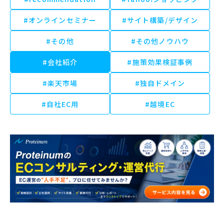
#オンラインセミナー
#サイト構築/デザイン
#その他
#その他ノウハウ
#会社紹介
#施策効果検証事例
#楽天市場
#独自ドメイン
#自社EC用
#越境EC