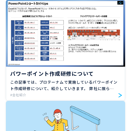
とめてみました。 弊社に興味を持っていただいた方や、
弊社 […]
パワーポイント作成研修について
この記事では、プロテーナムで実施しているパワーポイン
ト作成研修について、紹介していきます。 弊社に限らず
一般的に資料作成業務に携わる機会がある方であれば、参
#会社紹介
考になるかと思いますので、ぜひ読んでみてください。
ここでは考え […]