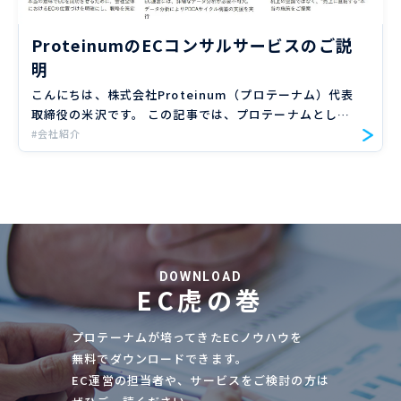
ProteinumのECコンサルサービスのご説
明
こんにちは、株式会社Proteinum（プロテーナム）代表
取締役の米沢です。 この記事では、プロテーナムとして
提供している「ECコンサルティングサービス」について
#会社紹介
まとめてみました。 「具体的にどんなことをやっている
の？」 […]
DOWNLOAD
EC虎の巻
プロテーナムが培ってきたECノウハウを
無料でダウンロードできます。
EC運営の担当者や、サービスをご検討の方は