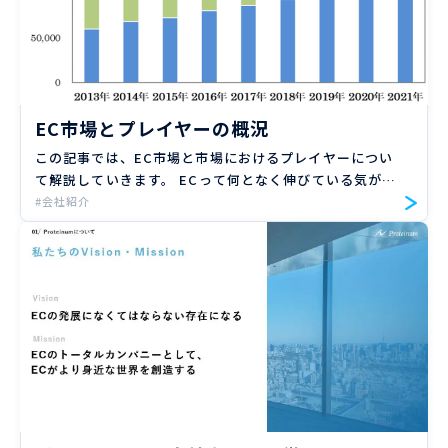
EC市場とプレイヤーの概況
この記事では、EC市場と市場におけるプレイヤーについ
て解説していきます。 ECって何となく伸びている気がす
るけど実際どうなんだろう？ECECって言うけど、具体的
#会社紹介
にどのような機能が存在しているんだろう？ そういった
疑問にお […]