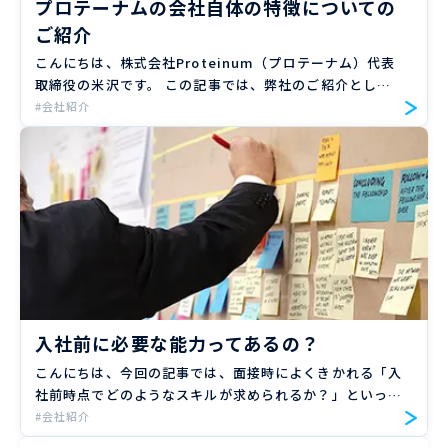
プロテーナムの会社自体の特徴についての
ご紹介
こんにちは、株式会社Proteinum（プロテーナム）代表
取締役の米沢です。 この記事では、弊社のご紹介とし
て、会社自体の特徴についてまとめてみました。 弊社に
#会社紹介
興味を持っていただいた方や、弊社に参画したいと思って
いただい […]
入社前に必要な能力ってあるの？
こんにちは、今回の記事では、面接時によくきかれる「入
社前時点でどのようなスキルが求められるか？」といった
ことについて、説明していきます。 正直冒頭で話してし
#会社紹介
まうと、事前に必ず身につけておかなければならないスキ