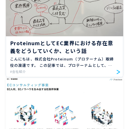
ProteinumとしてEC業界における存在意
義をどうしていくか、という話
こんにちは、株式会社Proteinum（プロテーナム）取締
役の渡邊です。 この記事では、プロテーナムとして、ど
のようにEC業界に貢献していくか、という話をしていき
#会社紹介
ます。はい、採用向けの記事です。記事の内容に共感いた
だける […]