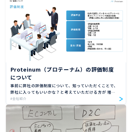
ルはありませ […]
Proteinum（プロテーナム）の評価制度
について
事前に弊社の評価制度について、知っていただくことで、
弊社に入ってもいいかな？と考えていただける方が 増え
ることを願い、また社内向けに評価制度の意味についての
#会社紹介
良い言語化になればと思い、この記事を書いています。
Protei […]