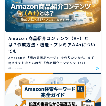
Amazon 商品紹介コンテンツ（A+）と
は？作成方法・機能・プレミアムA+につい
ても
Amazonで 「売れる商品ページ」 を作りたいなら、まず
押さえておきたいのが 「商品紹介コンテンツ（A+）」 で
す。これは 画像・テキスト・比較表などを自由に組み合
#Amazon
わせて、商品ページをぐっと強化できる機能。普通の説明
文 […]