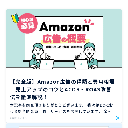
【完全版】Amazon広告の種類と費用相場
｜売上アップのコツとACOS・ROAS改善
法を徹底解説！
本記事を閲覧頂きありがとうございます。 我々はECにお
ける総合的な売上向上サービスを展開しています。 楽
天、Amazon、Yahoo!ショッピングの大手ECモールや自
#Amazon
社サイトのご支援実績のもと、EC売上向上のノウハウを