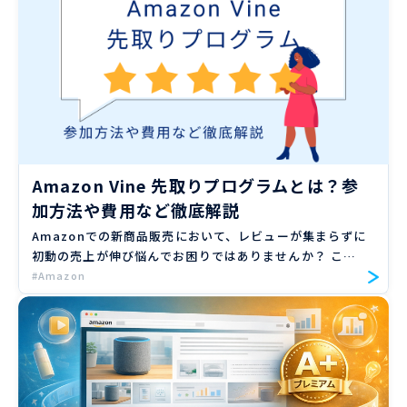
お […]
Amazon Vine 先取りプログラムとは？参
加方法や費用など徹底解説
Amazonでの新商品販売において、レビューが集まらずに
初動の売上が伸び悩んでお困りではありませんか？ この
記事は、これまでの支援実績が1,000社以上、広告運用実
#Amazon
績年間10億円以上の弊社（Proteinum）がAmaz […]