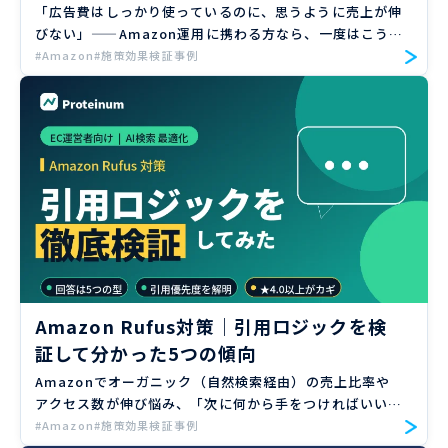
「広告費はしっかり使っているのに、思うように売上が伸
びない」——Amazon運用に携わる方なら、一度はこう感
じたことがあるのではないでしょうか。実は、広告予算
#Amazon
#施策効果検証事例
を“いくら使うか”だけでなく“いつ使うか”という配分の
設計次第 […]
Amazon Rufus対策｜引用ロジックを検
証して分かった5つの傾向
Amazonでオーガニック（自然検索経由）の売上比率や
アクセス数が伸び悩み、「次に何から手をつければいいの
か分からない」と感じていませんか。 近年存在感を増す
#Amazon
#施策効果検証事例
AIショッピングアシスタント「Amazon Rufus」は、従