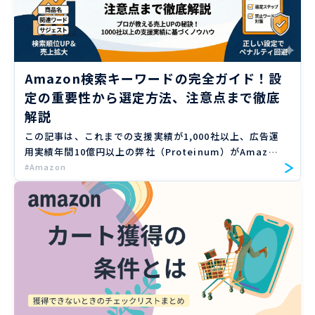
Amazon検索キーワードの完全ガイド！設
定の重要性から選定方法、注意点まで徹底
解説
この記事は、これまでの支援実績が1,000社以上、広告運
用実績年間10億円以上の弊社（Proteinum）がAmazon
の検索キーワードについて設定の重要性から選定方法、注
#Amazon
意点まで解説します。 Amazonでは膨大な商品 […]