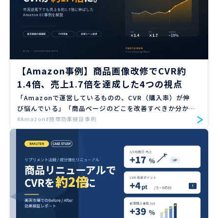
【Amazon事例】商品画像改修でCVR約
1.4倍、売上1.7倍を達成した4つの視点
「Amazonで運営しているものの、CVR（購入率）が伸
び悩んでいる」「商品ページのどこを改善すべきか分から
ない」といったお悩みを持ったことはありませんか？ こ
#Amazon
#施策効果検証事例
の記事は、これまでの支援実績が1,000社以上、広告運用
実績 […]