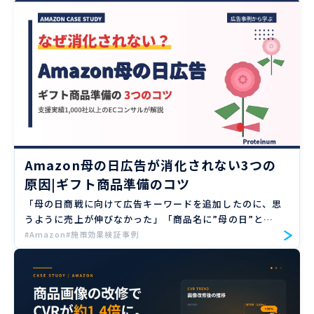
[…]
Amazon母の日広告が消化されない3つの
原因|ギフト商品準備のコツ
「母の日商戦に向けて広告キーワードを追加したのに、思
うように売上が伸びなかった」「商品名に”母の日”と入
れただけでは、Amazonおすすめラベルを獲得している
#Amazon
#施策効果検証事例
競合に勝てない」——こうしたお悩みを抱 […]