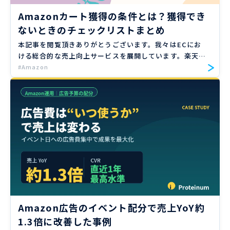
Amazonカート獲得の条件とは？獲得でき
ないときのチェックリストまとめ
本記事を閲覧頂きありがとうございます。我々はECにお
ける総合的な売上向上サービスを展開しています。楽天、
Amazon、Yahoo!ショッピングの大手ECモールや自社サ
#Amazon
イトのご支援実績のもと、EC売上向上のノウハウをお届
け […]
Amazon広告のイベント配分で売上YoY約
1.3倍に改善した事例