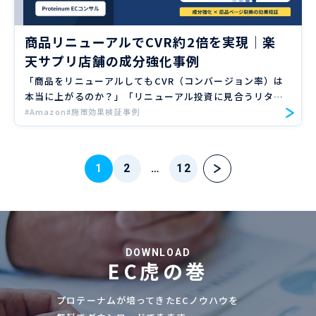
商品リニューアルでCVR約2倍を実現｜楽
天サプリ店舗の成分強化事例
「商品をリニューアルしてもCVR（コンバージョン率）は
本当に上がるのか？」「リニューアル投資に見合うリター
ンが得られるのか不安」――こうした悩みを抱える楽天市場の
#Amazon
#施策効果検証事例
EC担当者は多いのではないでしょうか。 本記事では、こ
れま […]
投
1
2
…
12
稿
の
ペ
DOWNLOAD
EC虎の巻
ー
ジ
プロテーナムが培ってきたECノウハウを