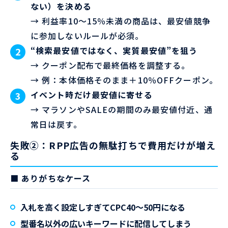
ない）を決める
→ 利益率10〜15％未満の商品は、最安値競争
に参加しないルールが必須。
“検索最安値ではなく、実質最安値”を狙う
→ クーポン配布で最終価格を調整する。
→ 例：本体価格そのまま＋10％OFFクーポン。
イベント時だけ最安値に寄せる
→ マラソンやSALEの期間のみ最安値付近、通
常日は戻す。
失敗②：RPP広告の無駄打ちで費用だけが増え
る
■ ありがちなケース
入札を高く設定しすぎてCPC40〜50円になる
型番名以外の広いキーワードに配信してしまう