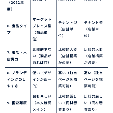
（2022年
度）
マーケット
テナント型
テナント型
6. 出品タイ
プレイス型
（店舗単
（店舗単
プ
（商品単
位）
位）
位）
比較的少な
比較的大変
比較的大変
7. 出品・出
い（商品が
（店舗構築
（店舗構築
店労力
あれば可）
が必要）
が必要）
8. ブランデ
低い（デザ
高い
（独自
高い
（独自
ィングのし
インが画一
ページを構
ページを構
やすさ
的）
築可能）
築可能）
最も易しい
比較的厳し
比較的厳し
9. 審査難度
（本人確認
い（商材審
い（商材審
メイン）
査あり）
査あり）