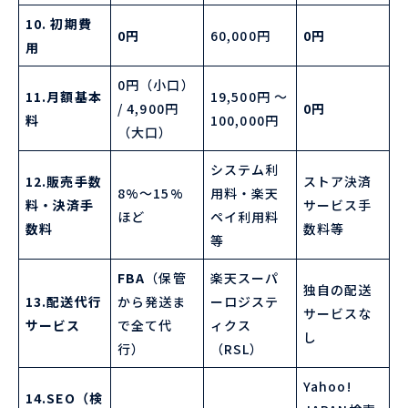
10. 初期費
0円
60,000円
0円
用
0円（小口）
11.月額基本
19,500円 〜
/ 4,900円
0円
料
100,000円
（大口）
システム利
12.販売手数
ストア決済
8%〜15%
用料・楽天
料・決済手
サービス手
ほど
ペイ利用料
数料
数料等
等
FBA
（保管
楽天スーパ
独自の配送
13.配送代行
から発送ま
ーロジステ
サービスな
サービス
で全て代
ィクス
し
行）
（RSL）
Yahoo!
14.SEO（検