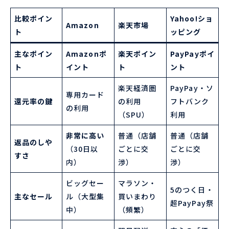
比較ポイン
Yahoo!ショ
Amazon
楽天市場
ト
ッピング
主なポイン
Amazonポ
楽天ポイン
PayPayポイ
ト
イント
ト
ント
楽天経済圏
PayPay・ソ
専用カード
還元率の鍵
の利用
フトバンク
の利用
（SPU）
利用
非常に高い
普通（店舗
普通（店舗
返品のしや
（30日以
ごとに交
ごとに交
すさ
内）
渉）
渉）
ビッグセー
マラソン・
5のつく日・
主なセール
ル（大型集
買いまわり
超PayPay祭
中）
（頻繁）