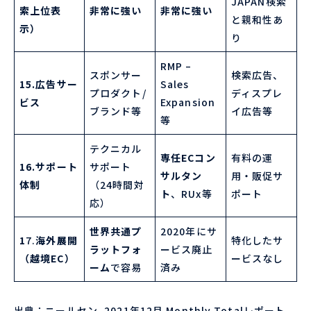
JAPAN検索
索上位表
非常に強い
非常に強い
と親和性あ
示）
り
RMP –
スポンサー
検索広告、
15.広告サー
Sales
プロダクト/
ディスプレ
ビス
Expansion
ブランド等
イ広告等
等
テクニカル
専任ECコン
有料の運
16.サポート
サポート
サルタン
用・販促サ
体制
（24時間対
ト
、RUx等
ポート
応）
世界共通プ
2020年にサ
1
7.
海外展開
特化したサ
ラットフォ
ービス廃止
（越境EC）
ービスなし
ーム
で容易
済み
出典：ニールセン. 2021年12月 Monthly Totalレポート