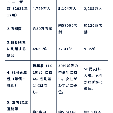
1. ユーザー
数（2021年
4,729万人
5,104万人
2,288万人
12月）
約57000店
約120万店
2.店舗数
約30万店舗
舗
舗
3.最も頻繁
に利用する
49.63％
32.41％
9.85％
割合
若年層（10-
30代以降の
50代以降に
4. 利用者属
20代）に強
中高年に強
人気。男性
性（年代・
い
。性別差
い。女性が
がわずかに
性別）
はほぼな
わずかに優
優位。
し。
位。
5. 国内EC流
通総額
約6兆円
約5.6兆円
約1.5兆円