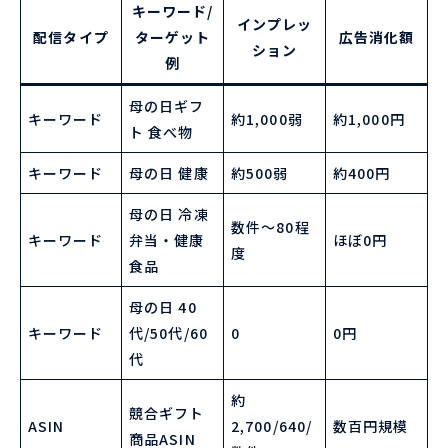
キーワード/
インプレッ
配信タイプ
ターゲット
広告消化額
ション
例
母の日ギフ
キーワード
約1,000弱
約1,000円
ト 食べ物
キーワード
母の日 健康
約500弱
約400円
母の日 冷凍
数件〜80程
キーワード
弁当・健康
ほぼ0円
度
食品
母の日 40
キーワード
代/50代/60
0
0円
代
約
競合ギフト
ASIN
2,700/640/
数百円規模
商品ASIN