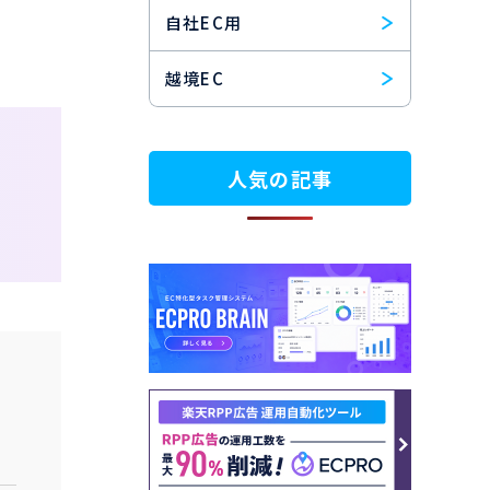
自社EC用
越境EC
人気の記事