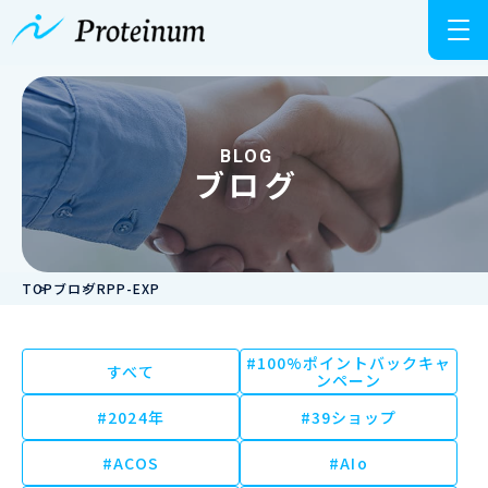
BLOG
ブログ
TOP
ブログ
RPP-EXP
#100%ポイントバックキャ
すべて
ンペーン
#2024年
#39ショップ
#ACOS
#AIo