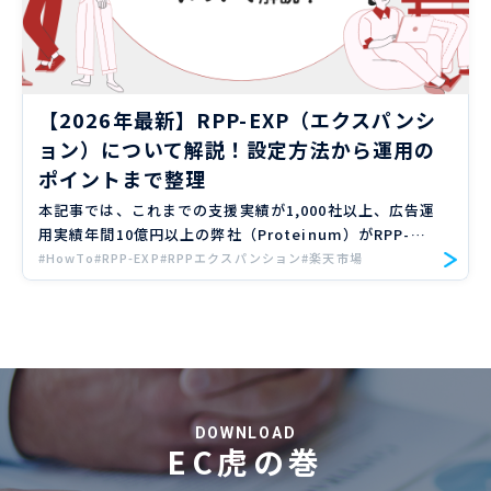
【2026年最新】RPP-EXP（エクスパンシ
ョン）について解説！設定方法から運用の
ポイントまで整理
本記事では、これまでの支援実績が1,000社以上、広告運
用実績年間10億円以上の弊社（Proteinum）がRPP-
EXP（エクスパンション）について解説していきます。
#HowTo
#RPP-EXP
#RPPエクスパンション
#楽天市場
RPP-EXP（エクスパンション）は楽天市場の外部（ […]
DOWNLOAD
EC虎の巻