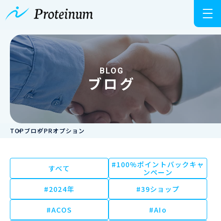
BLOG
ブログ
TOP
ブログ
PRオプション
#100%ポイントバックキャ
すべて
ンペーン
#2024年
#39ショップ
#ACOS
#AIo