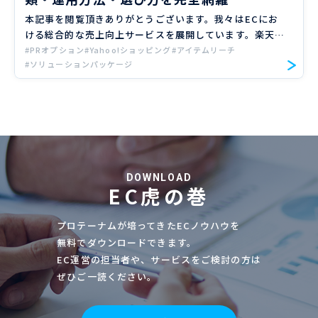
本記事を閲覧頂きありがとうございます。我々はECにお
ける総合的な売上向上サービスを展開しています。楽天、
Amazon、Yahoo!ショッピングの大手ECモールや自社サ
#PRオプション
#Yahoo!ショッピング
#アイテムリーチ
#ソリューションパッケージ
イトのご支援実績のもと、EC売上向上のノウハウをお届
け […]
DOWNLOAD
EC虎の巻
プロテーナムが培ってきたECノウハウを
無料でダウンロードできます。
EC運営の担当者や、サービスをご検討の方は
ぜひご一読ください。