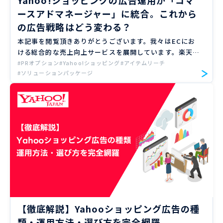
ースアドマネージャー」に統合。これから
の広告戦略はどう変わる？
本記事を閲覧頂きありがとうございます。我々はECにお
ける総合的な売上向上サービスを展開しています。楽天、
Amazon、Yahoo!ショッピングの大手ECモールや自社サ
#PRオプション
#Yahoo!ショッピング
#アイテムリーチ
#ソリューションパッケージ
イトのご支援実績のもと、EC売上向上のノウハウをお届
け […]
【徹底解説】Yahooショッピング広告の種
類・運用方法・選び方を完全網羅