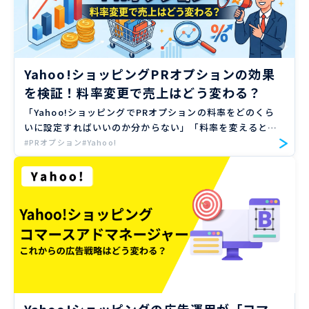
Yahoo!ショッピングPRオプションの効果
を検証！料率変更で売上はどう変わる？
「Yahoo!ショッピングでPRオプションの料率をどのくら
いに設定すればいいのか分からない」「料率を変えると、
実際にどれくらい集客や売上に影響があるのだろう？」
#PRオプション
#Yahoo!
——そんな疑問を抱えているEC店舗の運営担当者の方は多
いので […]
Yahoo!ショッピングの広告運用が「コマ