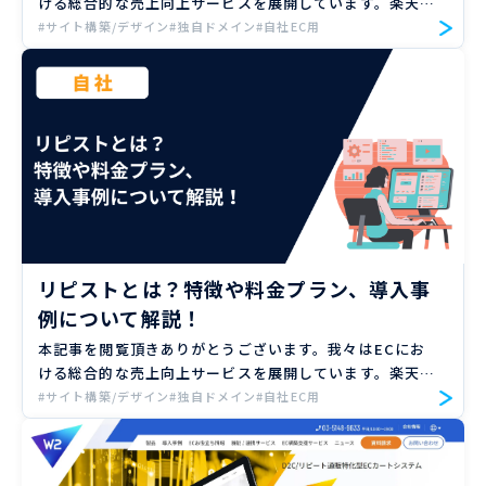
ける総合的な売上向上サービスを展開しています。楽天、
Amazon、Yahoo!ショッピングの大手ECモールや自社サ
#サイト構築/デザイン
#独自ドメイン
#自社EC用
イトのご支援実績のもと、EC売上向上のノウハウをお届
け […]
リピストとは？特徴や料金プラン、導入事
例について解説！
本記事を閲覧頂きありがとうございます。我々はECにお
ける総合的な売上向上サービスを展開しています。楽天、
Amazon、Yahoo!ショッピングの大手ECモールや自社サ
#サイト構築/デザイン
#独自ドメイン
#自社EC用
イトのご支援実績のもと、EC売上向上のノウハウをお届
け […]