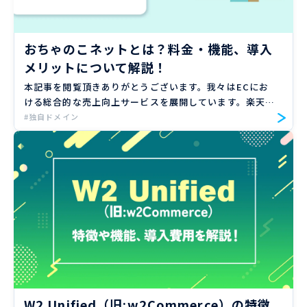
おちゃのこネットとは？料金・機能、導入
メリットについて解説！
本記事を閲覧頂きありがとうございます。我々はECにお
ける総合的な売上向上サービスを展開しています。楽天、
Amazon、Yahoo!ショッピングの大手ECモールや自社サ
#独自ドメイン
イトのご支援実績のもと、EC売上向上のノウハウをお届
け […]
W2 Unified（旧:w2Commerce）の特徴