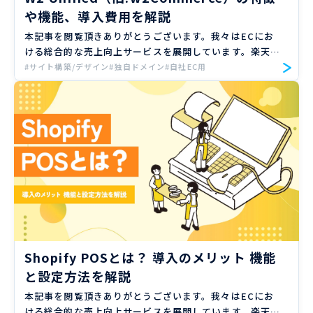
や機能、導入費用を解説
本記事を閲覧頂きありがとうございます。我々はECにお
ける総合的な売上向上サービスを展開しています。楽天、
Amazon、Yahoo!ショッピングの大手ECモールや自社サ
#サイト構築/デザイン
#独自ドメイン
#自社EC用
イトのご支援実績のもと、EC売上向上のノウハウをお届
け […]
Shopify POSとは？ 導入のメリット 機能
と設定方法を解説
本記事を閲覧頂きありがとうございます。我々はECにお
ける総合的な売上向上サービスを展開しています。楽天、