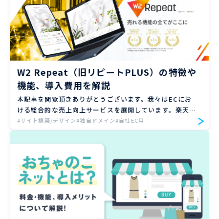
W2 Repeat（旧リピートPLUS）の特徴や
機能、導入費用を解説
本記事を閲覧頂きありがとうございます。我々はECにお
ける総合的な売上向上サービスを展開しています。楽天、
Amazon、Yahoo!ショッピングの大手ECモールや自社サ
#サイト構築/デザイン
#独自ドメイン
#自社EC用
イトのご支援実績のもと、EC売上向上のノウハウをお届
け […]