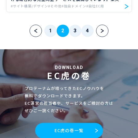
Amazon、Yahoo!ショッピングの大手ECモールや自社サ
#サイト構築/デザイン
#その他
#独自ドメイン
#自社EC用
イトのご支援実績のもと、EC売上向上のノウハウをお届
け […]
投
1
2
3
4
稿
の
ペ
DOWNLOAD
EC虎の巻
ー
ジ
プロテーナムが培ってきたECノウハウを
無料でダウンロードできます。
送
EC運営の担当者や、サービスをご検討の方は
り
ぜひご一読ください。
EC虎の巻一覧