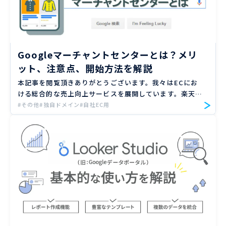
Googleマーチャントセンターとは？メリ
ット、注意点、開始方法を解説
本記事を閲覧頂きありがとうございます。我々はECにお
ける総合的な売上向上サービスを展開しています。楽天、
Amazon、Yahoo!ショッピングの大手ECモールや自社サ
#その他
#独自ドメイン
#自社EC用
イトのご支援実績のもと、EC売上向上のノウハウをお届
け […]