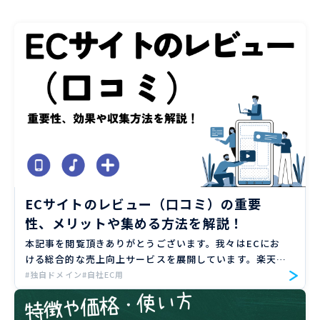
ECサイトのレビュー（口コミ）の重要
性、メリットや集める方法を解説！
本記事を閲覧頂きありがとうございます。我々はECにお
ける総合的な売上向上サービスを展開しています。楽天、
Amazon、Yahoo!ショッピングの大手ECモールや自社サ
#独自ドメイン
#自社EC用
イトのご支援実績のもと、EC売上向上のノウハウをお届
け […]