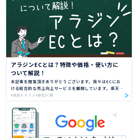
アラジンECとは？特徴や価格・使い方に
ついて解説！
本記事を閲覧頂きありがとうございます。我々はECにお
ける総合的な売上向上サービスを展開しています。楽天、
Amazon、Yahoo!ショッピングの大手ECモールや自社サ
#独自ドメイン
#自社EC用
イトのご支援実績のもと、EC売上向上のノウハウをお届
け […]