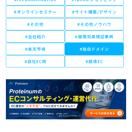
#オンラインセミナー
#サイト構築/デザイン
#その他
#その他ノウハウ
#会社紹介
#施策効果検証事例
#楽天市場
#独自ドメイン
#自社EC用
#越境EC