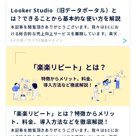
Looker Studio（旧データポータル）と
は？できることから基本的な使い方を解説
本記事を閲覧頂きありがとうございます。我々はECにお
ける総合的な売上向上サービスを展開しています。楽天、
Amazon、Yahoo!ショッピングの大手ECモールや自社サ
#その他ノウハウ
#独自ドメイン
イトのご支援実績のもと、EC売上向上のノウハウをお届
け […]
「楽楽リピート」とは？特徴からメリッ
ト、料金、導入方法などを徹底解説！
本記事を閲覧頂きありがとうございます。我々はECにお