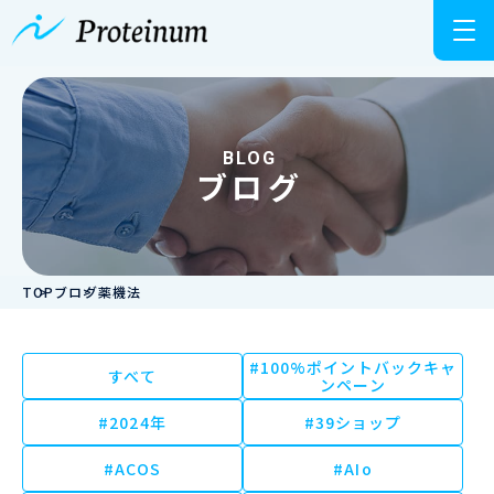
BLOG
ブログ
TOP
ブログ
薬機法
#100%ポイントバックキャ
すべて
ンペーン
#2024年
#39ショップ
#ACOS
#AIo