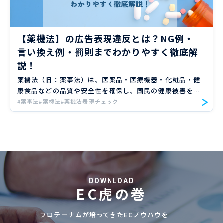
【薬機法】の広告表現違反とは？NG例・
言い換え例・罰則までわかりやすく徹底解
説！
薬機法（旧：薬事法）は、医薬品・医療機器・化粧品・健
康食品などの品質や安全性を確保し、国民の健康被害を防
ぐことを目的とした法律です。特に広告表現においては、
#薬事法
#薬機法
#薬機法表現チェック
消費者に誤解や過度な期待を与えないよう、厳格なルール
が設けられて […]
DOWNLOAD
EC虎の巻
プロテーナムが培ってきたECノウハウを