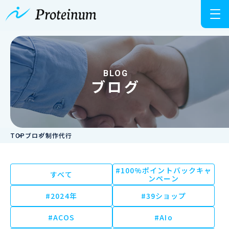
BLOG
ブログ
TOP
ブログ
制作代行
#100%ポイントバックキャ
すべて
ンペーン
#2024年
#39ショップ
#ACOS
#AIo