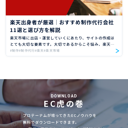
楽天出身者が厳選｜おすすめ制作代行会社
11選と選び方を解説
楽天市場に出店・運営していくにあたり、サイトの作成は
とても大切な要素です。大切であるからこそ悩み、楽天市
場での制作業務を制作の代行会社に依頼するか検討する方
#制作
#制作代行
#楽天
#楽天市場
も多いのではないでしょうか？ 世の中に制作会社と言わ
れる、制作の […]
DOWNLOAD
EC虎の巻
プロテーナムが培ってきたECノウハウを
無料でダウンロードできます。