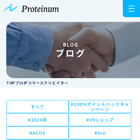
BLOG
ブログ
TOP
ブログ
コマースクリエイター
#100%ポイントバックキャ
すべて
ンペーン
#2024年
#39ショップ
#ACOS
#AIo