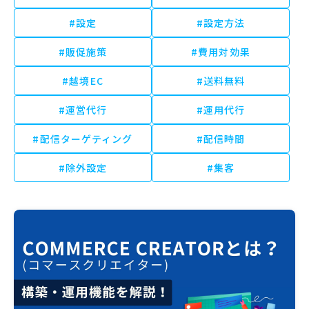
#設定
#設定方法
#販促施策
#費用対効果
#越境EC
#送料無料
#運営代行
#運用代行
#配信ターゲティング
#配信時間
#除外設定
#集客