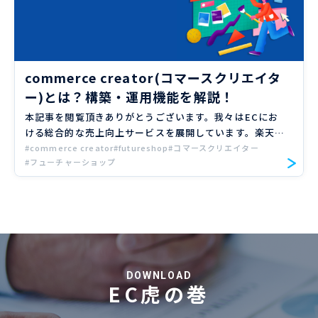
commerce creator(コマースクリエイタ
ー)とは？構築・運用機能を解説！
本記事を閲覧頂きありがとうございます。我々はECにお
ける総合的な売上向上サービスを展開しています。楽天、
Amazon、Yahoo!ショッピングの大手ECモールや自社サ
#commerce creator
#futureshop
#コマースクリエイター
#フューチャーショップ
イトのご支援実績のもと、EC売上向上のノウハウをお届
け […]
DOWNLOAD
EC虎の巻